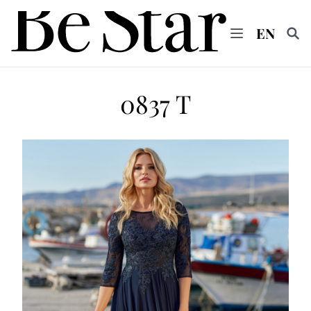
EN
Vyhl
0837 T