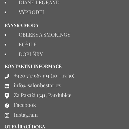
DIANE LEGRAND
VÝPRODEJ
PÁNSKÁ MÓDA
OBLEKY A SMOKINGY
KOŠILE
DOPLŇKY
KONTAKTNÍ INFORMACE
+420 737 667 194 (10 - 17:30)
info@salonbestar.cz
Za Pasáží 1341, Pardubice
Facebook
Instagram
OTEVÍRACÍ DOBA