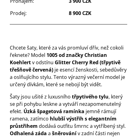
Pronájem:
3 900 CZK
Prodej:
8 900 CZK
Chcete šaty, které za vás promluví dřív, než cokoli
řeknete? Model
1005 od značky Christian
Koehlert
v odstínu
Glitter Cherry Red (třpytivě
třešňově červená)
je esencí ženskosti, sebedůvěry
a oslňujícího stylu. Tento výrazný večerní model je
určený dívkám, které se nebojí být vidět.
Šaty jsou ušité z luxusního
třpytivého tylu
, který
se při pohybu leskne a vytváří nezapomenutelný
efekt.
Úzká špagetová ramínka
jemně rámují
ramena, zatímco
hlubší výstřih s elegantním
průstřihem
dodává outfitu šmrnc a vytříbený styl.
Odhalená záda
a
šněrování
v zadní části nejen