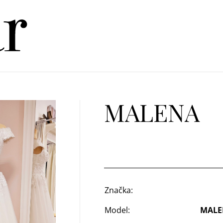
MALENA
Značka:
Model:
MALE