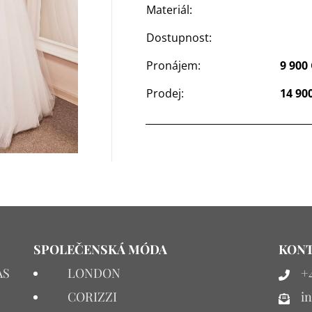
Materiál:
Dostupnost:
Pronájem:
9 900
Prodej:
14 90
SPOLEČENSKÁ MÓDA
KONT
AS
LONDON
+4
CORIZZI
i