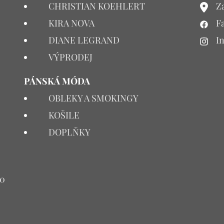
CHRISTIAN KOEHLERT
Za
KIRA NOVA
F
DIANE LEGRAND
I
VÝPRODEJ
PÁNSKÁ MÓDA
OBLEKY A SMOKINGY
KOŠILE
DOPLŇKY
00