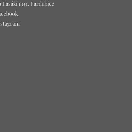
 Pasáží 1341, Pardubice
acebook
nstagram